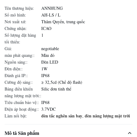
Tên thương hiệu:
ANNHUNG
Số mô hình:
AH-LS / L
Nơi xuất xứ:
Thâm Quyến, trung quốc
Chứng nhận:
ICAO
Số lượng đặt hàng
1
tối thiểu:
Giá:
negotiable
màu phát quang::
Màu đỏ
Nguồn sáng::
Đèn LED
Đèn điện::
1W
Đánh giá IP::
IP68
Cường độ sáng::
≥ 32,5cd (Chế độ flash)
Bảng điều khiển
Silic đơn tinh thể
năng lượng mặt trời::
Tiêu chuẩn bảo vệ::
IP68
Điện áp hoạt động::
3.7VDC
đèn tắc nghẽn sân bay
đèn năng lượng mặt trời
Làm nổi bật:
,
Mô tả Sản phẩm