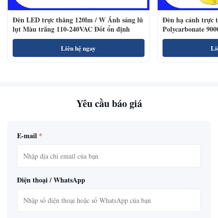
Đèn LED trực thăng 120lm / W Ánh sáng lũ
Đèn hạ cánh trực 
lụt Màu trắng 110-240VAC Đốt ổn định
Polycarbonate 900
Liên hệ ngay
Li
Yêu cầu báo giá
E-mail
*
Điện thoại / WhatsApp