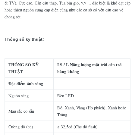
& TV), Cực cao, Cần cẩu tháp, Tua bin gió, v.v ... đặc biệt là khó đặt cáp
hoặc thiếu nguồn cung cấp điện cũng như các cơ sở có yêu cầu cao về
chống sét.
Thông số kỹ thuật:
THÔNG SỐ KỸ
LS / L Năng lượng mặt trời cản trở
THUẬT
hàng không
Đặc điểm ánh sáng
Nguồn sáng
Đèn LED
Đỏ, Xanh, Vàng (Hổ phách), Xanh hoặc
Màu sắc có sẵn
Trắng
Cường độ (cd)
≥ 32,5cd (Chế độ flash)