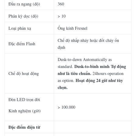
Đầu ra ngang (độ)
360
Phân kỳ dọc (độ)
> 10
Loại phản xạ
Ống kính Fresnel
Chế độ nhấp nháy hoặc đốt cháy ổn
Đặc điểm Flash
định
Dusk-to-dawn Automatically as
Dusk-to-bình minh Tự động
standard.
như là tiêu chuẩn.
Chế độ hoạt động
24hours operation
Hoạt động 24 giờ như tùy
as option.
chọn.
Đèn LED trọn đời
> 100.000
Kinh nghiệm (giờ)
Đặc điểm điện từ