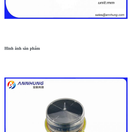
bảng6.3
FAA L-810 loại A hoặc loại B cường độ
FAA
thấp
Hình ảnh sản phẩm