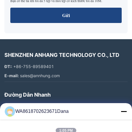
Bạn có thể tải lên tối đa 5 tệp và mỗi tệp có kích thước tối đa 10M.
Gửi
SHENZHEN ANHANG TECHNOLOGY CO., LTD
ĐT::
+86-755-89589401
E-mail:
sales@annhung.com
Đường Dẫn Nhanh
Nhà
WA8618702623671Dana
Sản Phẩm
Video
1:05 PM