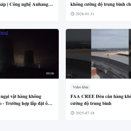
tháp | Công nghệ Anhang
không cường độ trung bình ch
n
nhà cao tầng
2026-01-31
00:06
Video khác
ngại vật hàng không
FAA CREE Đèn cản hàng kh
o - Trường hợp lắp đặt ống
cường độ trung bình
2025-07-18