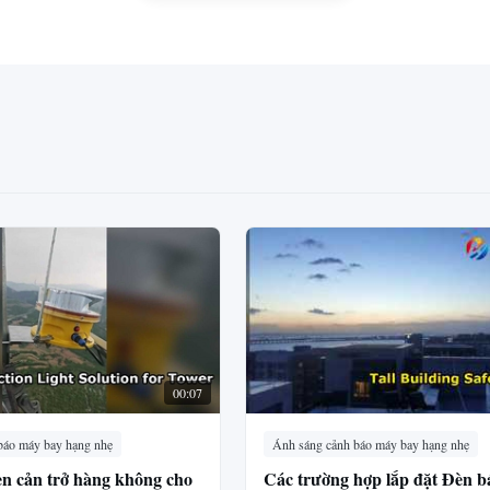
00:07
báo máy bay hạng nhẹ
Ánh sáng cảnh báo máy bay hạng nhẹ
èn cản trở hàng không cho
Các trường hợp lắp đặt Đèn b