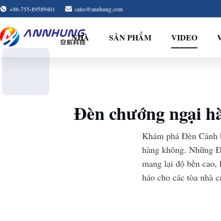
+86-755-89589401
sales@annhung.com
NHÀ
SẢN PHẨM
VIDEO
Đèn chướng ngại h
Khám phá Đèn Cảnh bá
hàng không. Những Đ
mang lại độ bền cao,
hảo cho các tòa nhà ca