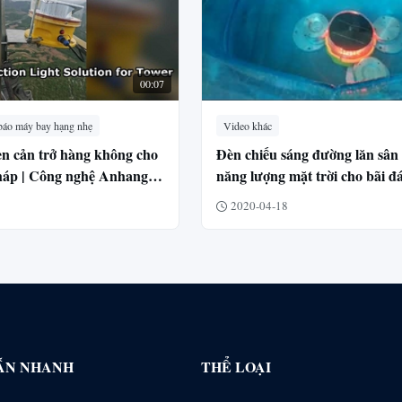
00:07
báo máy bay hạng nhẹ
Video khác
èn cản trở hàng không cho
Đèn chiếu sáng đường lăn sân
tháp | Công nghệ Anhang
năng lượng mặt trời cho bãi đ
n
thăng và đường băng 12cd
2020-04-18
ẪN NHANH
THỂ LOẠI