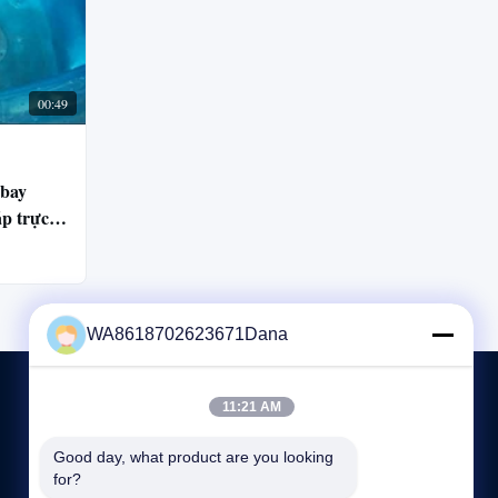
00:49
 bay
áp trực
WA8618702623671Dana
11:21 AM
LIÊN HỆ CHÚNG TÔI
Good day, what product are you looking 
for?