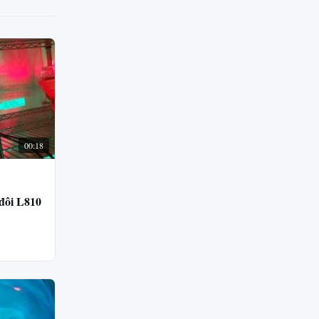
00:18
đôi L810