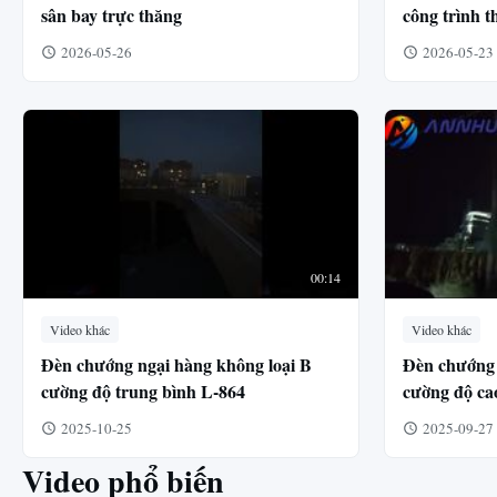
sân bay trực thăng
công trình 
Thâm Quyế
2026-05-26
2026-05-23
00:14
Video khác
Video khác
Đèn chướng ngại hàng không loại B
Đèn chướng 
cường độ trung bình L-864
cường độ ca
khói
2025-10-25
2025-09-27
Video phổ biến