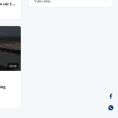
Video khác
o các tòa
00:08
ông