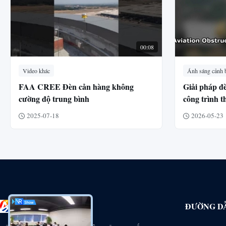
00:08
Video khác
Ánh sáng cảnh 
FAA CREE Đèn cản hàng không
Giải pháp đ
cường độ trung bình
công trình 
Thâm Quyế
2025-07-18
2026-05-23
ĐƯỜNG D