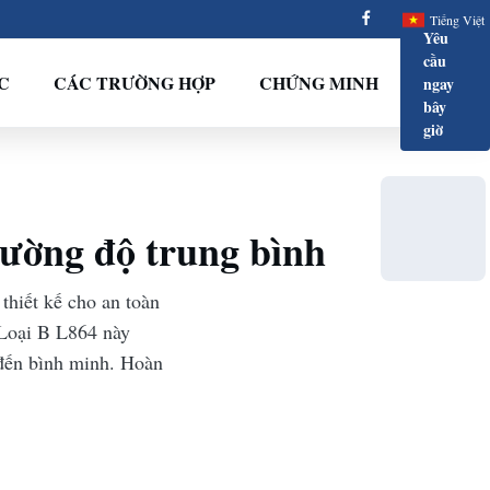
Tiếng Việt
Yêu
cầu
C
CÁC TRƯỜNG HỢP
CHỨNG MINH
ngay
bây
giờ
ường độ trung bình
hiết kế cho an toàn
Loại B L864 này
 đến bình minh. Hoàn