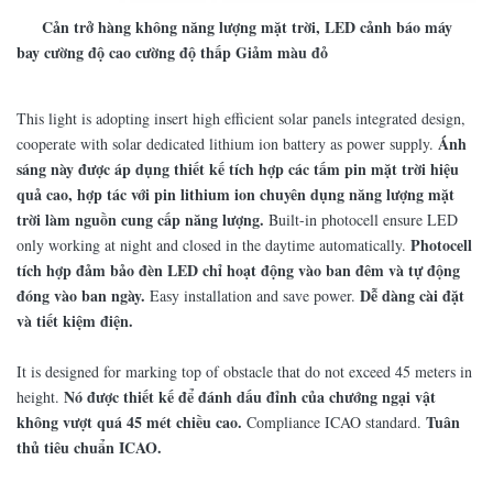
Cản trở hàng không năng lượng mặt trời, LED cảnh báo máy
bay cường độ cao cường độ thấp Giảm màu đỏ
This light is adopting insert high efficient solar panels integrated design,
Ánh
cooperate with solar dedicated lithium ion battery as power supply.
sáng này được áp dụng thiết kế tích hợp các tấm pin mặt trời hiệu
quả cao, hợp tác với pin lithium ion chuyên dụng năng lượng mặt
trời làm nguồn cung cấp năng lượng.
Built-in photocell ensure LED
Photocell
only working at night and closed in the daytime automatically.
tích hợp đảm bảo đèn LED chỉ hoạt động vào ban đêm và tự động
đóng vào ban ngày.
Dễ dàng cài đặt
Easy installation and save power.
và tiết kiệm điện.
It is designed for marking top of obstacle that do not exceed 45 meters in
Nó được thiết kế để đánh dấu đỉnh của chướng ngại vật
height.
không vượt quá 45 mét chiều cao.
Tuân
Compliance ICAO standard.
thủ tiêu chuẩn ICAO.