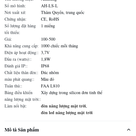
Số mô hình:
AH-LS-L
Nơi xuất xứ:
Thâm Quyến, trung quốc
Chứng nhận:
CE, RoHS
Số lượng đặt hàng
1 miếng
tối thiểu:
Giá:
100-500
Khả năng cung cấp:
1000 chiếc mỗi tháng
Điện áp hoạt động::
3,7V
Đầu ra (watts)::
1,8W
Đánh giá IP::
IP68
Chất liệu thân đèn::
Đúc nhôm
màu phát quang::
Màu đỏ
Tuân thủ::
FAA L810
Bảng điều khiển
Xây dựng trong silicon đơn tinh thể
năng lượng mặt trời::
đèn năng lượng mặt trời
Làm nổi bật:
,
đèn led năng lượng mặt trời
Mô tả Sản phẩm