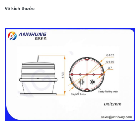
Đánh giá IP
IP68
Vẽ kích thước
Khối lượng
1,0kg
tịnh
Vật liệu cơ
Nhôm đúc sơn tĩnh điện
bản