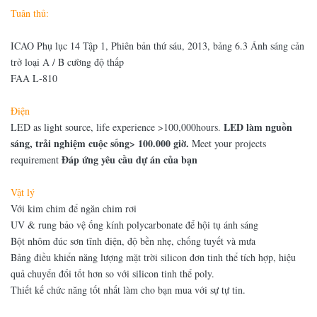
Tuân thủ:
ICAO Phụ lục 14 Tập 1, Phiên bản thứ sáu, 2013, bảng 6.3 Ánh sáng cản
trở loại A / B cường độ thấp
FAA L-810
Điện
LED làm nguồn
LED as light source, life experience >100,000hours.
sáng, trải nghiệm cuộc sống> 100.000 giờ.
Meet your projects
Đáp ứng yêu cầu dự án của bạn
requirement
Vật lý
Với kim chim để ngăn chim rơi
UV & rung bảo vệ ống kính polycarbonate để hội tụ ánh sáng
Bột nhôm đúc sơn tĩnh điện, độ bền nhẹ, chống tuyết và mưa
Bảng điều khiển năng lượng mặt trời silicon đơn tinh thể tích hợp, hiệu
quả chuyển đổi tốt hơn so với silicon tinh thể poly.
Thiết kế chức năng tốt nhất làm cho bạn mua với sự tự tin.