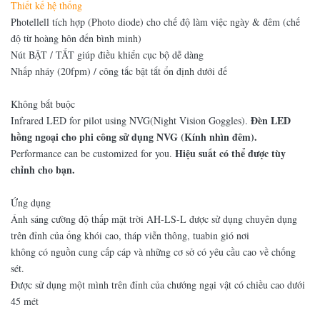
Thiết kế hệ thống
Photellell tích hợp (Photo diode) cho chế độ làm việc ngày & đêm (chế
độ từ hoàng hôn đến bình minh)
Nút BẬT / TẮT giúp điều khiển cục bộ dễ dàng
Nhấp nháy (20fpm) / công tắc bật tắt ổn định dưới đế
Không bắt buộc
Đèn LED
Infrared LED for pilot using NVG(Night Vision Goggles).
hồng ngoại cho phi công sử dụng NVG (Kính nhìn đêm).
Hiệu suất có thể được tùy
Performance can be customized for you.
chỉnh cho bạn.
Ứng dụng
Ánh sáng cường độ thấp mặt trời AH-LS-L được sử dụng chuyên dụng
trên đỉnh của ống khói cao, tháp viễn thông, tuabin gió nơi
không có nguồn cung cấp cáp và những cơ sở có yêu cầu cao về chống
sét.
Được sử dụng một mình trên đỉnh của chướng ngại vật có chiều cao dưới
45 mét