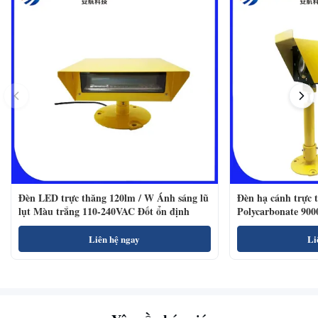
Đèn LED trực thăng 120lm / W Ánh sáng lũ
Đèn hạ cánh trực 
lụt Màu trắng 110-240VAC Đốt ổn định
Polycarbonate 900
Liên hệ ngay
Li