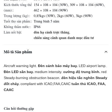
Kích thước tổng thể
154 × 108 × 104 (30W), 309 × 108 × 104 (60W),
(mm)::
462 × 108 × 104 (90W)
Trọng lượng (kg)::
0,85kgs (30W), 2kgs (60W), 3kgs (90W)
Tuổi thọ sản phẩm::
Trung bình 5 năm
Không thấm nước::
IP66
đèn hạ cánh trực thăng
Làm nổi bật:
,
chiếu sáng cảnh quan danh mục đầu tư
Mô tả Sản phẩm
Aircraft warning light.
Đèn cảnh báo máy bay.
LED airport lamp.
Đèn LED sân bay.
medium intensity.
cường độ trung bình.
red
Steady-burning obstruction beacon.
đèn hiệu tắc nghẽn Steady
đốt cháy.
compliant with ICAO,FAA,CAAC
tuân thủ ICAO, FAA,
CAAC
Câu hỏi thường gặp