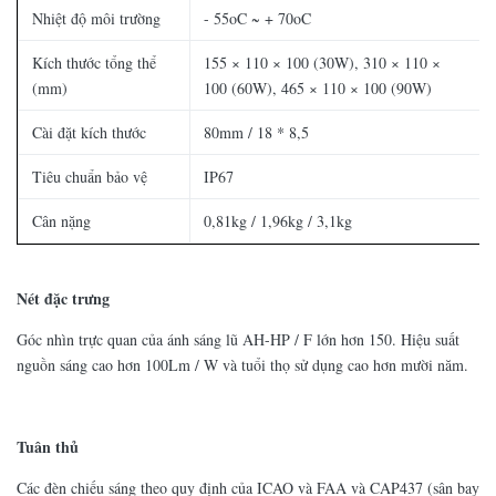
Nhiệt độ môi trường
- 55oC ~ + 70oC
Kích thước tổng thể
155 × 110 × 100 (30W), 310 × 110 ×
(mm)
100 (60W), 465 × 110 × 100 (90W)
Cài đặt kích thước
80mm / 18 * 8,5
Tiêu chuẩn bảo vệ
IP67
Cân nặng
0,81kg / 1,96kg / 3,1kg
Nét đặc trưng
Góc nhìn trực quan của ánh sáng lũ AH-HP / F lớn hơn 150. Hiệu suất
nguồn sáng cao hơn 100Lm / W và tuổi thọ sử dụng cao hơn mười năm.
Tuân thủ
Các đèn chiếu sáng theo quy định của ICAO và FAA và CAP437 (sân bay