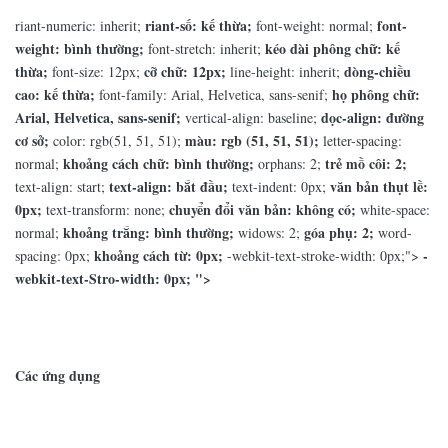
riant-số: kế thừa;
font-
riant-numeric: inherit;
font-weight: normal;
weight: bình thường;
kéo dài phông chữ: kế
font-stretch: inherit;
thừa;
cỡ chữ: 12px;
dòng-chiều
font-size: 12px;
line-height: inherit;
cao: kế thừa;
họ phông chữ:
font-family: Arial, Helvetica, sans-senif;
Arial, Helvetica, sans-senif;
dọc-align: đường
vertical-align: baseline;
cơ sở;
màu: rgb (51, 51, 51);
color: rgb(51, 51, 51);
letter-spacing:
khoảng cách chữ: bình thường;
trẻ mồ côi: 2;
normal;
orphans: 2;
text-align: bắt đầu;
văn bản thụt lề:
text-align: start;
text-indent: 0px;
0px;
chuyển đổi văn bản: không có;
text-transform: none;
white-space:
khoảng trắng: bình thường;
góa phụ: 2;
normal;
widows: 2;
word-
khoảng cách từ: 0px;
-
spacing: 0px;
-webkit-text-stroke-width: 0px;">
webkit-text-Stro-width: 0px; ">
Các ứng dụng