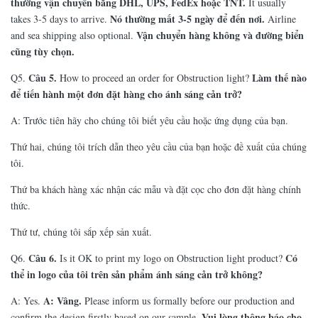
thường vận chuyển bằng DHL, UPS, FedEx hoặc TNT.
It usually
Nó thường mất 3-5 ngày để đến nơi.
takes 3-5 days to arrive.
Airline
Vận chuyển hàng không và đường biển
and sea shipping also optional.
cũng tùy chọn.
Câu 5.
Làm thế nào
Q5.
How to proceed an order for Obstruction light?
để tiến hành một đơn đặt hàng cho ánh sáng cản trở?
A: Trước tiên hãy cho chúng tôi biết yêu cầu hoặc ứng dụng của bạn.
Thứ hai, chúng tôi trích dẫn theo yêu cầu của bạn hoặc đề xuất của chúng
tôi.
Thứ ba khách hàng xác nhận các mẫu và đặt cọc cho đơn đặt hàng chính
thức.
Thứ tư, chúng tôi sắp xếp sản xuất.
Câu 6.
Có
Q6.
Is it OK to print my logo on Obstruction light product?
thể in logo của tôi trên sản phẩm ánh sáng cản trở không?
A: Vâng.
A: Yes.
Please inform us formally before our production and
Vui lòng thông báo cho
confirm the design firstly based on our sample.