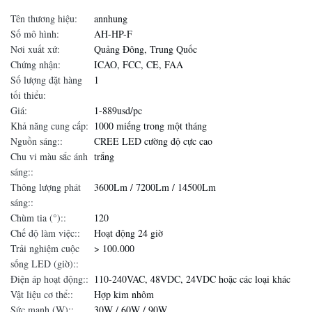
Tên thương hiệu:
annhung
Số mô hình:
AH-HP-F
Nơi xuất xứ:
Quảng Đông, Trung Quốc
Chứng nhận:
ICAO, FCC, CE, FAA
Số lượng đặt hàng
1
tối thiểu:
Giá:
1-889usd/pc
Khả năng cung cấp:
1000 miếng trong một tháng
Nguồn sáng::
CREE LED cường độ cực cao
Chu vi màu sắc ánh
trắng
sáng::
Thông lượng phát
3600Lm / 7200Lm / 14500Lm
sáng::
Chùm tia (°)::
120
Chế độ làm việc::
Hoạt động 24 giờ
Trải nghiệm cuộc
> 100.000
sống LED (giờ)::
Điện áp hoạt động::
110-240VAC, 48VDC, 24VDC hoặc các loại khác
Vật liệu cơ thể::
Hợp kim nhôm
Sức mạnh (W)::
30W / 60W / 90W