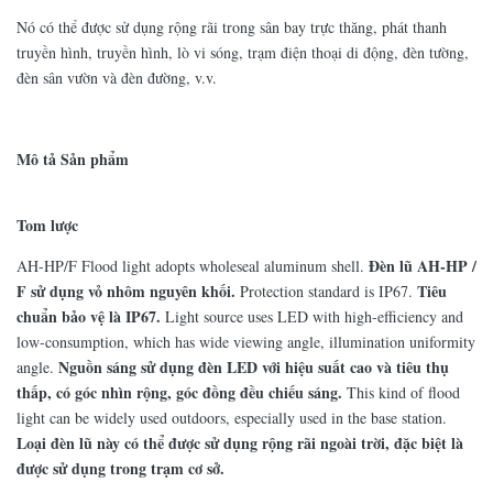
Nó có thể được sử dụng rộng rãi trong sân bay trực thăng, phát thanh
truyền hình, truyền hình, lò vi sóng, trạm điện thoại di động, đèn tường,
đèn sân vườn và đèn đường, v.v.
Mô tả Sản phẩm
Tom lược
Đèn lũ AH-HP /
AH-HP/F Flood light adopts wholeseal aluminum shell.
F sử dụng vỏ nhôm nguyên khối.
Tiêu
Protection standard is IP67.
chuẩn bảo vệ là IP67.
Light source uses LED with high-efficiency and
low-consumption, which has wide viewing angle, illumination uniformity
Nguồn sáng sử dụng đèn LED với hiệu suất cao và tiêu thụ
angle.
thấp, có góc nhìn rộng, góc đồng đều chiếu sáng.
This kind of flood
light can be widely used outdoors, especially used in the base station.
Loại đèn lũ này có thể được sử dụng rộng rãi ngoài trời, đặc biệt là
được sử dụng trong trạm cơ sở.