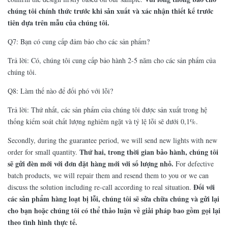
chúng tôi chính thức trước khi sản xuất và xác nhận thiết kế trước
tiên dựa trên mẫu của chúng tôi.
Q7: Bạn có cung cấp đảm bảo cho các sản phẩm?
Trả lời: Có, chúng tôi cung cấp bảo hành 2-5 năm cho các sản phẩm của
chúng tôi.
Q8: Làm thế nào để đối phó với lỗi?
Trả lời: Thứ nhất, các sản phẩm của chúng tôi được sản xuất trong hệ
thống kiểm soát chất lượng nghiêm ngặt và tỷ lệ lỗi sẽ dưới 0,1%.
Secondly, during the guarantee period, we will send new lights with new
Thứ hai, trong thời gian bảo hành, chúng tôi
order for small quantity.
sẽ gửi đèn mới với đơn đặt hàng mới với số lượng nhỏ.
For defective
batch products, we will repair them and resend them to you or we can
Đối với
discuss the solution including re-call according to real situation.
các sản phẩm hàng loạt bị lỗi, chúng tôi sẽ sửa chữa chúng và gửi lại
cho bạn hoặc chúng tôi có thể thảo luận về giải pháp bao gồm gọi lại
theo tình hình thực tế.