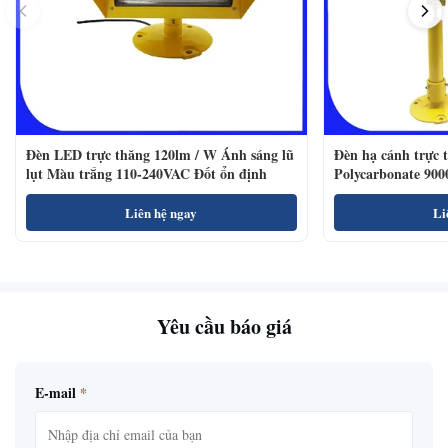
Đèn LED trực thăng 120lm / W Ánh sáng lũ
Đèn hạ cánh trực 
lụt Màu trắng 110-240VAC Đốt ổn định
Polycarbonate 900
Liên hệ ngay
Li
Yêu cầu báo giá
E-mail
*