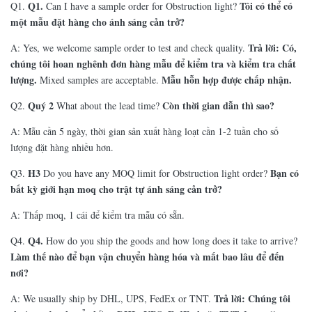
Q1.
Tôi có thể có
Q1.
Can I have a sample order for Obstruction light?
một mẫu đặt hàng cho ánh sáng cản trở?
Trả lời: Có,
A: Yes, we welcome sample order to test and check quality.
chúng tôi hoan nghênh đơn hàng mẫu để kiểm tra và kiểm tra chất
lượng.
Mẫu hỗn hợp được chấp nhận.
Mixed samples are acceptable.
Quý 2
Còn thời gian dẫn thì sao?
Q2.
What about the lead time?
A: Mẫu cần 5 ngày, thời gian sản xuất hàng loạt cần 1-2 tuần cho số
lượng đặt hàng nhiều hơn.
H3
Bạn có
Q3.
Do you have any MOQ limit for Obstruction light order?
bất kỳ giới hạn moq cho trật tự ánh sáng cản trở?
A: Thấp moq, 1 cái để kiểm tra mẫu có sẵn.
Q4.
Q4.
How do you ship the goods and how long does it take to arrive?
Làm thế nào để bạn vận chuyển hàng hóa và mất bao lâu để đến
nơi?
Trả lời: Chúng tôi
A: We usually ship by DHL, UPS, FedEx or TNT.