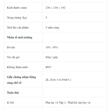
Kích thước (mm)
236 × 236 × 192
Trọng lượng (kg)
5
Tuổi thọ sản phẩm
5 năm cộng
Nhân tố môi trường
Độ ẩm
10% -95%
Tốc độ gió
80m / giây
Không thấm nước
IP67
Giấy chứng nhận bằng
ZL 2016 3 0139487.1
sáng chế số
Tuân thủ
ICAO
Phụ lục 14 Tập 1, 'Thiết kế sân bay và