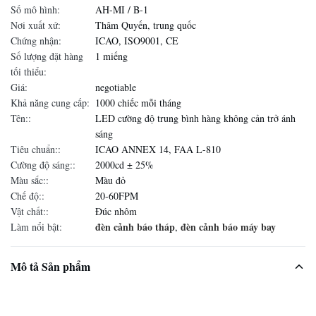
Số mô hình:
AH-MI / B-1
Nơi xuất xứ:
Thâm Quyến, trung quốc
Chứng nhận:
ICAO, ISO9001, CE
Số lượng đặt hàng
1 miếng
tối thiểu:
Giá:
negotiable
Khả năng cung cấp:
1000 chiếc mỗi tháng
Tên::
LED cường độ trung bình hàng không cản trở ánh
sáng
Tiêu chuẩn::
ICAO ANNEX 14, FAA L-810
Cường độ sáng::
2000cd ± 25%
Màu sắc::
Màu đỏ
Chế độ::
20-60FPM
Vật chất::
Đúc nhôm
đèn cảnh báo tháp
đèn cảnh báo máy bay
Làm nổi bật:
,
Mô tả Sản phẩm