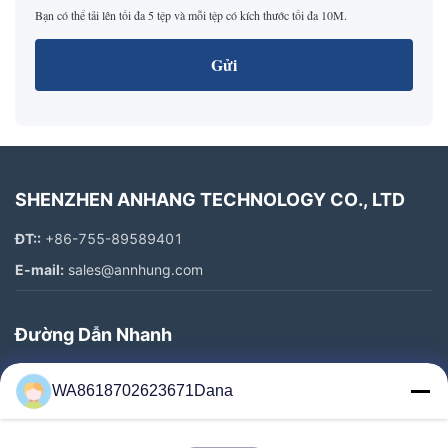
Bạn có thể tải lên tối đa 5 tệp và mỗi tệp có kích thước tối đa 10M.
Gửi
SHENZHEN ANHANG TECHNOLOGY CO., LTD
ĐT::
+86-755-89589401
E-mail:
sales@annhung.com
Đường Dẫn Nhanh
Nhà
WA8618702623671Dana
Sản Phẩm
Video