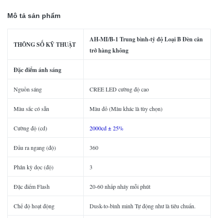
Mô tả sản phẩm
AH
-MI
/
B-1
Trung bình
-tỷ độ
Loại B
Đèn cản
THÔNG SỐ KỸ THUẬT
trở hàng không
Đặc điểm ánh sáng
Nguồn sáng
CREE LED cường độ cao
Màu sắc có sẵn
Màu đỏ (Màu khác là tùy chọn)
Cường độ (cd)
2000cd ± 25%
Đầu ra ngang (độ)
360
Phân kỳ dọc (độ)
3
Đặc điểm Flash
20-60 nhấp nháy mỗi phút
Chế độ hoạt động
Dusk-to-bình minh Tự động như là tiêu chuẩn.