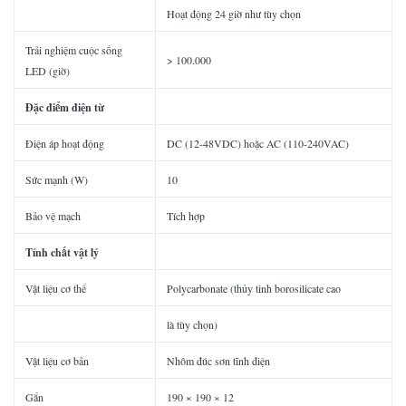
Hoạt động 24 giờ như tùy chọn
Trải nghiệm cuộc sống
> 100.000
LED (giờ)
Đặc điểm điện từ
Điện áp hoạt động
DC (12-48VDC) hoặc AC (110-240VAC)
Sức mạnh (W)
10
Bảo vệ mạch
Tích hợp
Tính chất vật lý
Vật liệu cơ thể
Polycarbonate (thủy tinh borosilicate cao
là tùy chọn)
Vật liệu cơ bản
Nhôm đúc sơn tĩnh điện
Gắn
190 × 190 × 12