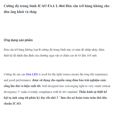
Cường độ trung bình ICAO FAA L-864 Đèn cản trở hàng không cho
đèn ống khói và tháp
Ứng dụng sản phẩm
Đèn cản trở hàng không loại B cường độ trung bình này có màu đỏ nhấp nháy, được
thiết kế để đánh dấu đỉnh của chướng ngại vật có chiều cao từ 45 đến 105 mét.
Cường độ cực cao
Đèn LED
is used for the light source ensure the long life experience
and good performance.
được sử dụng cho nguồn sáng đảm bảo trải nghiệm cuộc
sống lâu dài và hiệu suất tốt.
Self-designed lens converging light to very small vertical
divergence 3° make it totally compliance with ICAO standard.
Thấu kính tự thiết kế
hội tụ ánh sáng tới phân kỳ dọc rất nhỏ 3 ° làm cho nó hoàn toàn tuân thủ tiêu
chuẩn ICAO.