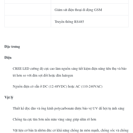
Giám sát điện thoại di động GSM
Truyền thông RS485
Đặc trưng
Điện
CREE LED cường độ cực cao làm nguồn sáng tiết kiệm điện năng tiêu thụ và bảo
trì hơn so với đèn sợi đốt hoặc đèn halogen
Nguồn điện có sẵn ở DC (12-48VDC) hoặc AC (110-240VAC)
Vật lý
Thiết kế độc đáo và ống kính polycarbonate được bảo vệ UV để hội tụ ánh sáng
Chống tia cực tím Sơn nền màu vàng sáng giúp nhìn rõ hơn
Vật liệu cơ bản là nhôm đúc có khả năng chống ăn mòn mạnh, chống sốc và chống