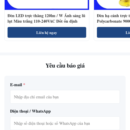
Đèn LED trực thăng 120lm / W Ánh sáng lũ
Đèn hạ cánh trực 
lụt Màu trắng 110-240VAC Đốt ổn định
Polycarbonate 900
Liên hệ ngay
Li
Yêu cầu báo giá
E-mail
*
Điện thoại / WhatsApp