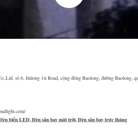
o.,Ltd. số 6, Jinlong 1st Road, cộng đồng Baolong, đường Baolong,
padlight.com/
èn biển LED, Đèn sân bay mặt trời, Đèn sân bay trực thăng