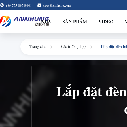
+86-755-89589401
sales@annhung.com
NHÀ
SẢN PHẨM
VIDEO
Trang chủ
Các trường hợp
Lắp đặt đèn bá
Lắp đặt đèn