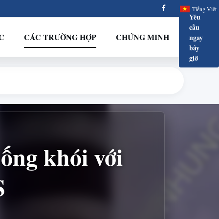
Tiếng Việt
Yêu
cầu
C
CÁC TRƯỜNG HỢP
CHỨNG MINH
ngay
bây
giờ
ống khói với
S