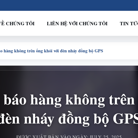
VỀ CHÚNG TÔI
LIÊN HỆ VỚI CHÚNG TÔI
TIN TỨ
o hàng không trên ống khói với đèn nháy đồng bộ GPS
 báo hàng không trên 
đèn nháy đồng bộ GP
ĐƯỢC XUẤT BẢN VÀO NGÀY: JULY 25, 2025